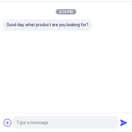
Recommended Products
2:16 PM
Good day, what product are you looking for?
Meilleur prix
Meilleur prix
Meilleur prix
Meilleur pr
Aperçu
Au sujet de
Contactez-
Desktop
nous
nous
Site
Plan du site
Privacy Policy
Qualité
Pièces tournantes CNC
Usine De Chine.Copyright © 2026
Shenzhen Antac Technology Limited. All Rights Reserved.