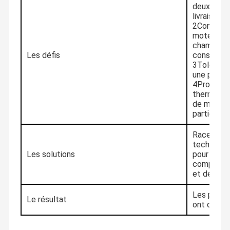
deux semai
livraison 
2Concepti
moteur de 
chambres 
Les défis
considéré
3Tolérance
une précis
4Problème
thermiques
de matéria
particulie
Race utili
technique
Les solutions
pour usine
complexes,
et des rai
Les pièces
Le résultat
ont dépas