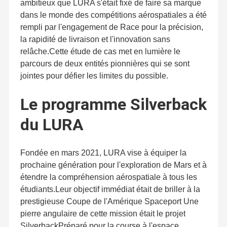
ambitieux que LURA s'était fixé de faire sa marque
dans le monde des compétitions aérospatiales a été
rempli par l'engagement de Race pour la précision,
la rapidité de livraison et l'innovation sans
relâche.Cette étude de cas met en lumière le
parcours de deux entités pionnières qui se sont
jointes pour défier les limites du possible.
Le programme Silverback
du LURA
Fondée en mars 2021, LURA vise à équiper la
prochaine génération pour l'exploration de Mars et à
La race
Depuis sa création le 22 juillet 2010, elle parcourt le
étendre la compréhension aérospatiale à tous les
vaste paysage de la technologie thermique sous son logo Race.
étudiants.Leur objectif immédiat était de briller à la
Notre vision est de devenir un acteur de premier plan dans
À La Maison
Produits
À Propos De
Visite De
l'industrie des solutions thermiques, en partenariat avec les
prestigieuse Coupe de l'Amérique Spaceport Une
clients pour obtenir des résultats gagnant-gagnant.Race se
Nous
L'usine
consacre à fournir à ses clients des solutions thermiques
pierre angulaire de cette mission était le projet
complètes et innovantes, répondant à leurs divers besoins en
matière de dissipation de chaleur et d'esthétique.
SilverbackPréparé pour la course à l'espace