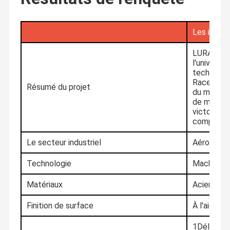
Les infor
LURA, l'as
l'universit
technique
Race's et
Résumé du projet
du moulin 
de moteur
victoire d
compétitio
Le secteur industriel
Aérospati
Technologie
Machineri
Matériaux
Acier inox
Finition de surface
À l'aide d
1Délai de l