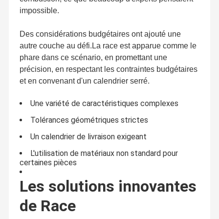
impossible.
protection thermique de silicone
Des considérations budgétaires ont ajouté une
Finition de surface d'usinage
autre couche au défi.La race est apparue comme le
Soudure de tôle
phare dans ce scénario, en promettant une
précision, en respectant les contraintes budgétaires
Fabrication à partir de feuilles métalliques
et en convenant d'un calendrier serré.
Services de coulée sous vide
Une variété de caractéristiques complexes
service d'impression 3D
Tolérances géométriques strictes
Un calendrier de livraison exigeant
L'utilisation de matériaux non standard pour
certaines pièces
Les solutions innovantes
de Race