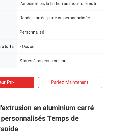
L'anodisation, la finition au moulin, l'électroplatage, le polissage, le sablage, le revêtement en p
Ronde, carrée, plate ou personnalisée
Personnalisé
ratuits
- Oui, oui.
Stores à rouleau, rouleau
eur Prix
Parlez Maintenant.
d'extrusion en aluminium carré
l personnalisés Temps de
rapide