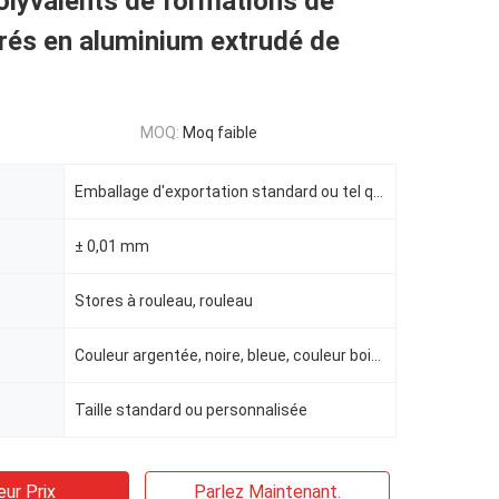
olyvalents de formations de
rés en aluminium extrudé de
MOQ:
Moq faible
Emballage d'exportation standard ou tel que défini
± 0,01 mm
Stores à rouleau, rouleau
Couleur argentée, noire, bleue, couleur bois, couleur de revêtement en poudre RAL, etc.
Taille standard ou personnalisée
eur Prix
Parlez Maintenant.