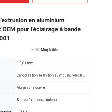
d'extrusion en aluminium
 OEM pour l'éclairage à bande
9001
MOQ:
Moq faible
± 0,01 mm
L'anodisation, la finition au moulin, l'électroplatage, le polissage, le sablage, le revêtement en p
Aluminium, cuivre
Stores à rouleau, rouleau