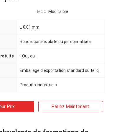
MOQ:
Moq faible
± 0,01 mm
Ronde, carrée, plate ou personnalisée
ratuits
- Oui, oui.
Emballage d'exportation standard ou tel que défini
Produits industriels
eur Prix
Parlez Maintenant.