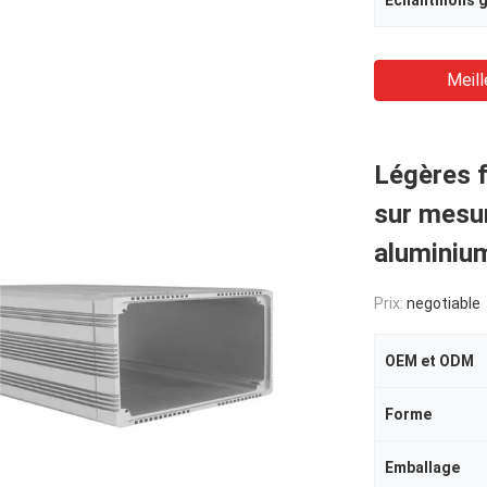
Échantillons g
Meill
Légères 
sur mesur
aluminiu
Prix:
negotiable
OEM et ODM
Forme
Emballage