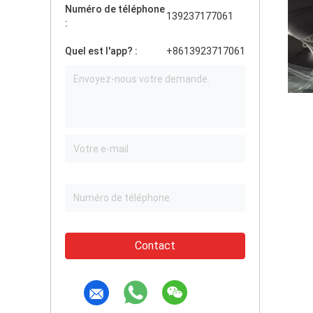
Numéro de téléphone
139237177061
:
Quel est l'app? :
+8613923717061
Contact