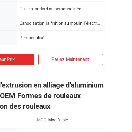
Taille standard ou personnalisée
L'anodisation, la finition au moulin, l'électroplatage, le polissage, le sablage, le revêtement en p
Personnalisé
eur Prix
Parlez Maintenant.
d'extrusion en alliage d'aluminium
 OEM Formes de rouleaux
on des rouleaux
MOQ:
Moq faible