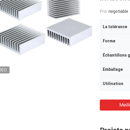
Prix:
negotiable
La tolérance
Forme
Échantillons g
Emballage
DEO
Utilisation
Meill