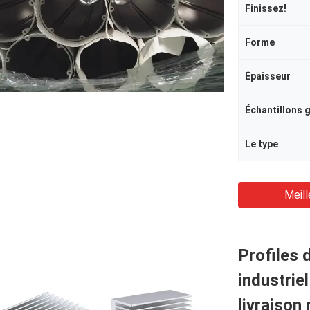
Finissez!
Forme
Épaisseur
Échantillons g
Le type
Meill
Profiles 
industrie
livraison 