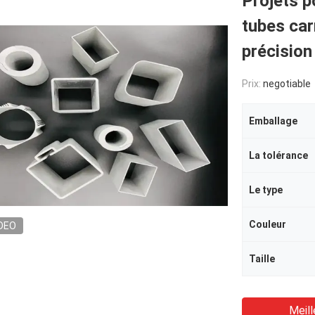
Projets p
tubes car
précision
Prix:
negotiable
Emballage
La tolérance
Le type
Couleur
DEO
Taille
Meill