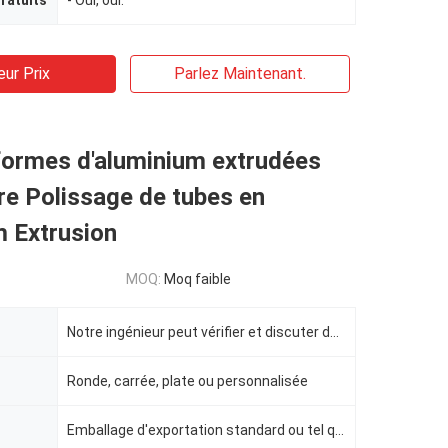
ratuits
- Oui, oui.
eur Prix
Parlez Maintenant.
formes d'aluminium extrudées
e Polissage de tubes en
m Extrusion
MOQ:
Moq faible
Notre ingénieur peut vérifier et discuter de votre conception.
Ronde, carrée, plate ou personnalisée
Emballage d'exportation standard ou tel que défini