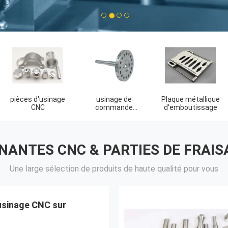
1
2
3
4
Finition de surface
Soudure de tôle
Fabrication à
d'usinage
partir de feuilles
métalliques
NANTES CNC & PARTIES DE FRAI
Une large sélection de produits de haute qualité pour vous
'usinage CNC sur