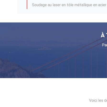
Fabrication de tôles de tôles de tôles de tô
Services de fabrication de tôles d'aluminium à
Parties métalliques en tôle en acier inoxyda
Service d'impression 3D ABS personnalisé
À 
Services de coulée sous vide de plastiques f
Pa
Voici les d