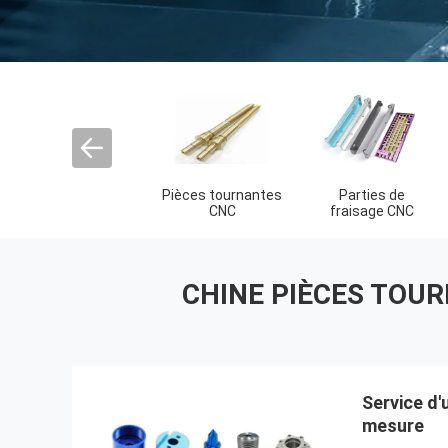
profils en
Disque à chaleur
protection
aluminium
en céramique
thermique de
d'extrusion
silicone
CHINE PIÈCES TOUR
Service d
mesure