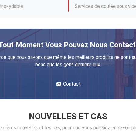
les de tôles
 pliage flexible
ble
Services de courbure de tôle
Tout Moment Vous Pouvez Nous Contact
lexibles
Produit de fabrication de p
rce que nous savons que même les meilleurs produits ne sont au
Fabrication de tôles sur mesure Soudage de petites pièces métalliques Service sans couture
Services de pliage industriel
bons que les gens derrière eux.
Automobiles pièces métalliques de coulée sous pression Services de coulée sous pression à gravité multiple Produits
Contact
NOUVELLES ET CAS
ernières nouvelles et les cas, pour que vous puissiez en savoir p