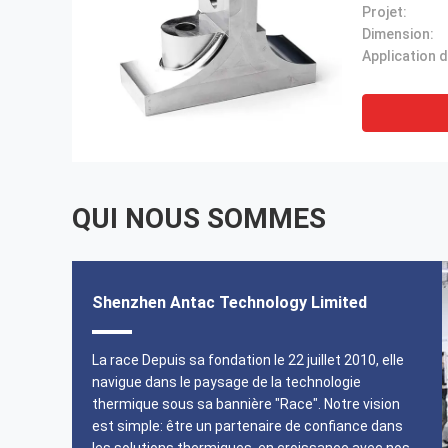
Projet:
Dimension:
QUI NOUS SOMMES
Shenzhen Antac Technology Limited
l
Je ne pourrais pas être plus heureux avec cette
La race Depuis sa fondation le 22 juillet 2010, elle
commande. La qualité est telle que cité et le délai de
navigue dans le paysage de la technologie
livraison était non seulement très rapide et il a été
thermique sous sa bannière "Race". Notre vision
à
fait dans les délais.Le service était absolument de
est simple: être un partenaire de confiance dans
classe mondiale.Merci beaucoup à Ling de l'équipe de