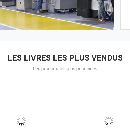
des petits détails que nous avons demandésUn bon
produit. Bjorn Steinar Blumenstein est un homme de
------ Plasplan
bien. Concepteur de produit chez Plasplan
LES LIVRES LES PLUS VENDUS
Les produits les plus populaires