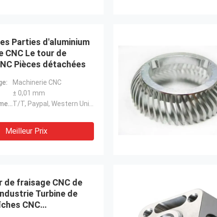
es Parties d'aluminium
e CNC Le tour de
CNC Pièces détachées
ge:
Machinerie CNC
:
± 0,01 mm
Délai de paiement:
T/T, Paypal, Western Union, L/C
Meilleur Prix
r de fraisage CNC de
Industrie Turbine de
aîches CNC
isées