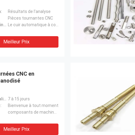
n:
Résultats de l'analyse
Pièces tournantes CNC
Matériel d'usinage:
Le cuir automatique à commande numérique
Meilleur Prix
urnées CNC en
 anodisé
Temps de réalisation:
7 à 15 jours
:
Bienvenue à tout moment
composants de machine de commande numérique par ordinateur
Meilleur Prix