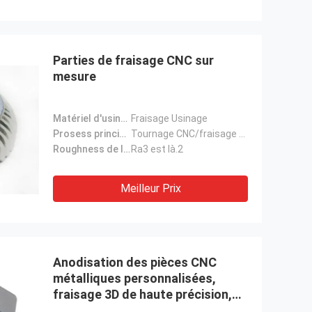
Parties de fraisage CNC sur
mesure
Matériel d'usinage:
Fraisage Usinage
Prosess principal:
Tournage CNC/fraisage CNC, etc.
Roughness de la surface:
Ra3 est là.2
Meilleur Prix
Anodisation des pièces CNC
métalliques personnalisées,
fraisage 3D de haute précision,
pièces automobiles