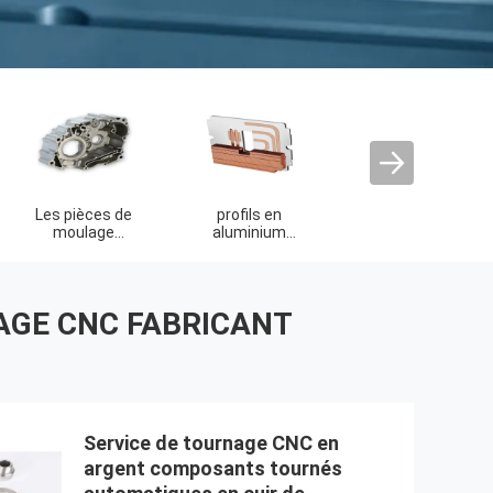
Services de
service
Pièces tournantes
coulée sous vide
d'impression 3D
CNC
SAGE CNC FABRICANT
Service de tournage CNC en
argent composants tournés