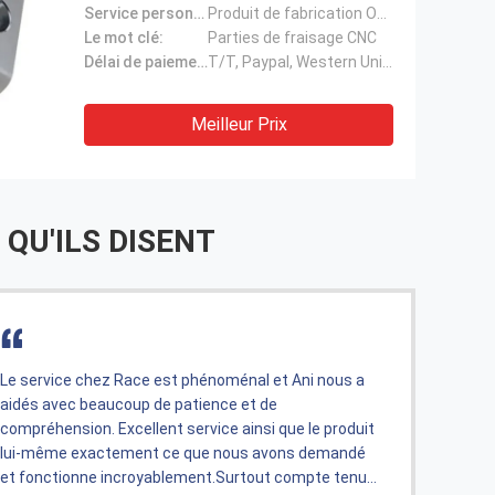
Service personnalisé:
Produit de fabrication OEM
Le mot clé:
Parties de fraisage CNC
Délai de paiement:
T/T, Paypal, Western Union, L/C
Meilleur Prix
 QU'ILS DISENT
Bonjour Judy, oui nous avons récupéré le produit et il
Je ne
a l'air génial! Merci pour votre soutien rapide pour le
comman
faire. Nous vous contacterons prochainement pour
livrai
les commandes futures. Je suis Kaushik. Ingénieur à
fait 
Bangalore à Orbital Sidekick
class