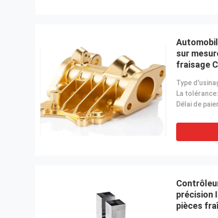
Automobil
sur mesur
fraisage 
Type d'usina
La tolérance
Contrôleu
précision 
pièces fr
personnal