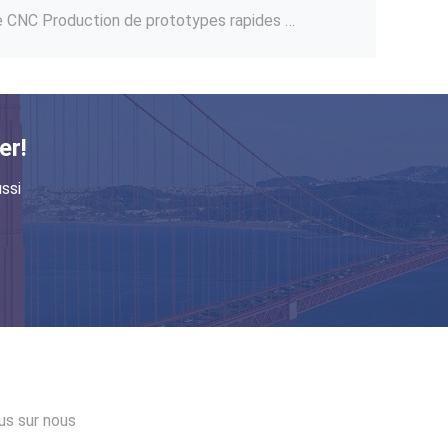
Services de coulée sous vide ABS Service de moulage en silicone sur mesure
Services de coulée sous vide de polyuréthane OEM Conception sur mesure pour le plastique
Parties de tôles de tôles de tôles de métal et de tôles de tôles de métal à pliage CNC en aluminium
s de tôle CNC en acier inoxydable
er!
ièces détachées
ssi
 de tôles de métal
ODM soudage au laser de tôle industrie du service des métaux pièces métalliques sur mesure
lus sur nous