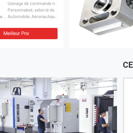
Usinage de commande numérique par ordinateur de précision d'OEM
Personnalisé, selon le dessin du client
Application du projet:
Automobile, Aéronautique, Médical, Électronique, etc.
Meilleur Prix
CE
Le service chez Race est phénoménal et Ani nous a
aidés avec beaucoup de patience et de
compréhension. Excellent service ainsi que le produit
lui-même exactement ce que nous avons demandé
et fonctionne incroyablement.Surtout compte tenu