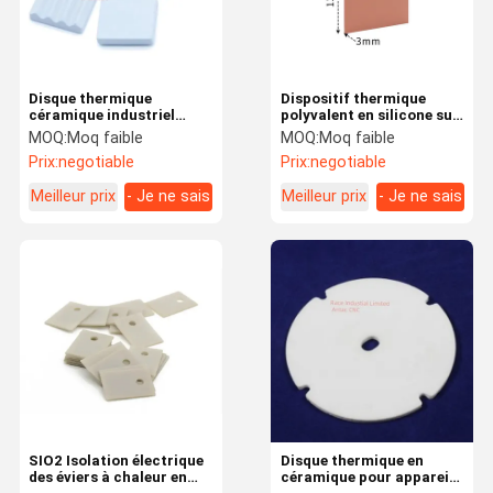
Disque thermique
Dispositif thermique
céramique industriel
polyvalent en silicone sur
Performance de
mesure avec échantillons
MOQ:
Moq faible
MOQ:
Moq faible
refroidissement optimale
gratuits
Prix:
negotiable
Prix:
negotiable
pour les applications à
haute température
Meilleur prix
- Je ne sais
Meilleur prix
- Je ne sais
pas.
pas.
À La Maison
Produits
À Propos De
Visite De
Nous
L'usine
SIO2 Isolation électrique
Disque thermique en
des éviers à chaleur en
céramique pour appareils