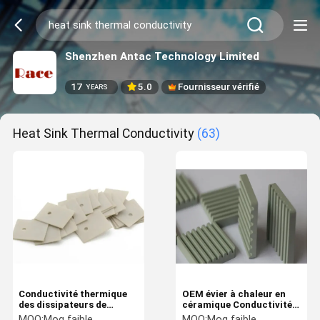
Shenzhen Antac Technology Limited
17
5.0
Fournisseur vérifié
YEARS
Heat Sink Thermal Conductivity
(63)
Conductivité thermique
OEM évier à chaleur en
des dissipateurs de
céramique Conductivité
chaleur en céramique
thermique Poids léger
MOQ:
Moq faible
MOQ:
Moq faible