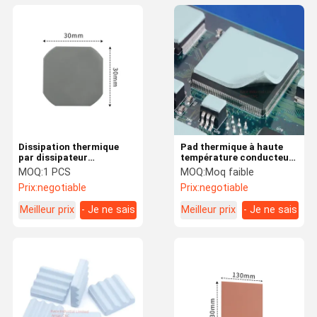
Dissipation thermique
Pad thermique à haute
par dissipateur
température conducteur
thermique électrique
en silicone en
MOQ:
1 PCS
MOQ:
Moq faible
caoutchouc
Prix:
negotiable
Prix:
negotiable
Meilleur prix
- Je ne sais
Meilleur prix
- Je ne sais
pas.
pas.