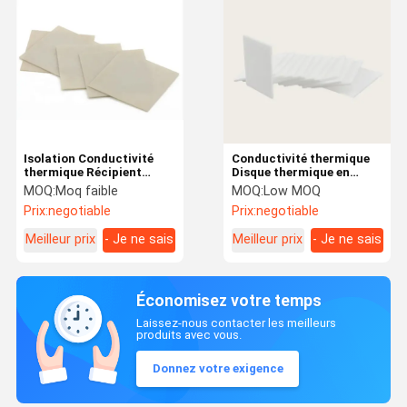
Isolation Conductivité
Conductivité thermique
thermique Récipient
Disque thermique en
thermique Finition de
céramique pour
MOQ:
Moq faible
MOQ:
Low MOQ
surface lisse en
refroidissement
Prix:
negotiable
Prix:
negotiable
céramique
électronique
Meilleur prix
- Je ne sais
Meilleur prix
- Je ne sais
pas.
pas.
Économisez votre temps
Laissez-nous contacter les meilleurs
produits avec vous.
Donnez votre exigence