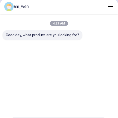
Continuer
ani_wen
Les pièces de moulage mécanique sous pression
profils en aluminium d'extrusion
4:29 AM
Nos Catégories
Disque à chaleur en céramique
Good day, what product are you looking for?
protection thermique de silicone
Finition de surface d'usinage
Pièces
Parties de
pièces
usinage de
Soudure de tôle
tournantes
fraisage CNC
d'usinage
command
CNC
CNC
numérique
Fabrication à partir de feuilles métalliques
par
ordinateur
5 axes
Services de coulée sous vide
service d'impression 3D
Aperçu
Au sujet de
Contactez-
Desktop
nous
nous
Site
Plan du site
Privacy Policy