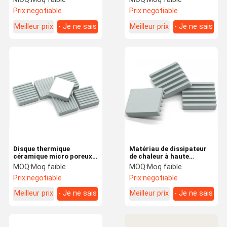
utilisés dans l'industrie
Haute résistance
Prix:
negotiable
Prix:
negotiable
Meilleur prix
- Je ne sais
Meilleur prix
- Je ne sais
pas.
pas.
Disque thermique
Matériau de dissipateur
céramique micro poreux
de chaleur à haute
de petite conductivité
conductivité thermique
MOQ:
Moq faible
MOQ:
Moq faible
thermique industriel
SiC / AL2O3 / SIO2
Prix:
negotiable
Prix:
negotiable
Meilleur prix
- Je ne sais
Meilleur prix
- Je ne sais
pas.
pas.