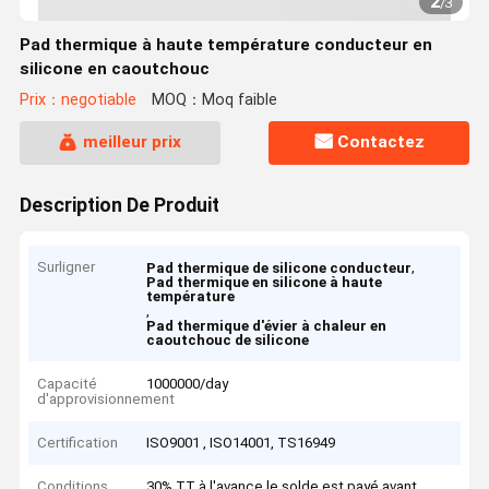
2
/
3
Pad thermique à haute température conducteur en
silicone en caoutchouc
Prix：negotiable
MOQ：Moq faible
meilleur prix
Contactez
Description De Produit
Surligner
,
Pad thermique de silicone conducteur
Pad thermique en silicone à haute
température
,
Pad thermique d'évier à chaleur en
caoutchouc de silicone
Capacité
1000000/day
d'approvisionnement
Certification
ISO9001 , ISO14001, TS16949
Conditions
30% TT à l'avance,le solde est payé avant