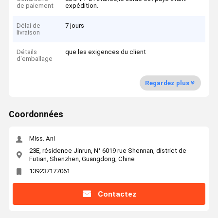
de paiement
expédition.
Délai de
7 jours
livraison
Détails
que les exigences du client
d'emballage
Regardez plus
Coordonnées
Miss. Ani
23E, résidence Jinrun, N° 6019 rue Shennan, district de
Futian, Shenzhen, Guangdong, Chine
139237177061
Contactez