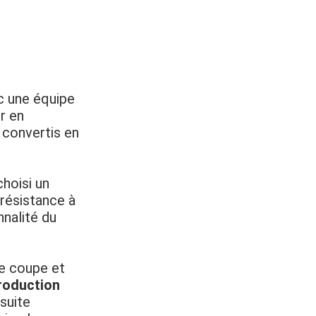
c une équipe
r en
 convertis en
choisi un
 résistance à
nnalité du
e coupe et
roduction
suite