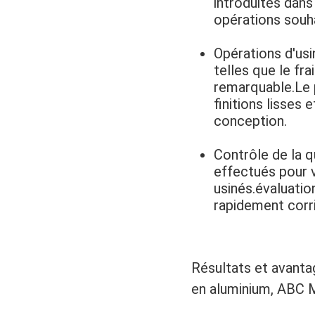
introduites dans
opérations souha
Opérations d'us
telles que le fra
remarquable.Le 
finitions lisses
conception.
Contrôle de la qu
effectués pour v
usinés.évaluatio
rapidement corr
Résultats et avanta
en aluminium, ABC M