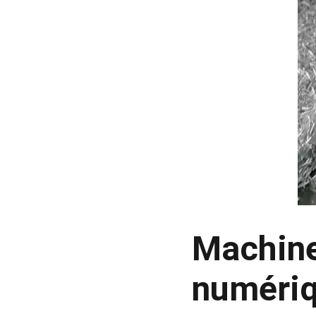
Machin
numéri