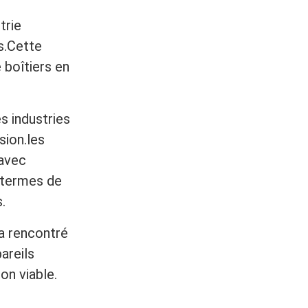
trie
s.Cette
 boîtiers en
s industries
sion.les
 avec
 termes de
.
 a rencontré
areils
on viable.