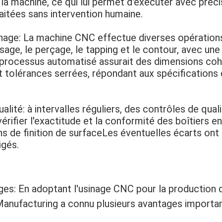
 la machine, ce qui lui permet d'exécuter avec préci
itées sans intervention humaine.
inage: La machine CNC effectue diverses opérations
isage, le perçage, le tapping et le contour, avec une
processus automatisé assurait des dimensions coh
 et tolérances serrées, répondant aux spécifications
alité: à intervalles réguliers, des contrôles de qual
érifier l'exactitude et la conformité des boîtiers e
ns de finition de surfaceLes éventuelles écarts ont
igés.
ges: En adoptant l'usinage CNC pour la production d
anufacturing a connu plusieurs avantages importan