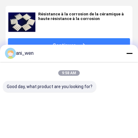
Résistance à la corrosion de la céramique à
haute résistance à la corrosion
Continuer
ani_wen
Produits Recommandés
9:58 AM
Good day, what product are you looking for?
Disque
Rugosité de
Disque
Disque
thermique en
surface
thermique en
thermique
céramique
RA0.3-08 µm
céramique
céramique
pour
Dissipateur
SiC durable
industriel
appareils
thermique en
pour des
Performan
Meilleur prix
Meilleur prix
Meilleur prix
Meilleur p
électroniques
céramique :
performances
de