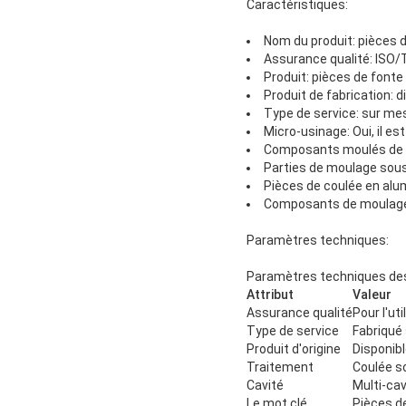
Caractéristiques:
Nom du produit: pièces 
Assurance qualité: ISO
Produit: pièces de fonte
Produit de fabrication: d
Type de service: sur me
Micro-usinage: Oui, il est
Composants moulés de 
Parties de moulage sous
Pièces de coulée en alu
Composants de moulage
Paramètres techniques:
Paramètres techniques des
Attribut
Valeur
Assurance qualité
Pour l'ut
Type de service
Fabriqué
Produit d'origine
Disponib
Traitement
Coulée s
Cavité
Multi-cav
Le mot clé
Pièces d