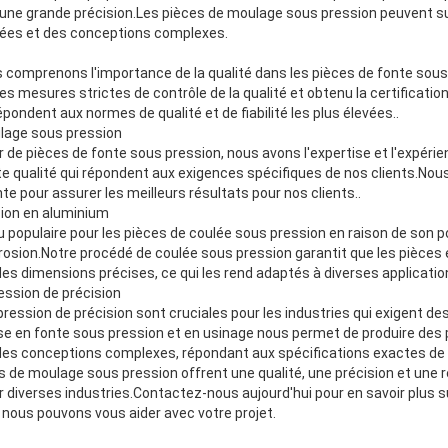
une grande précision.Les pièces de moulage sous pression peuvent su
rées et des conceptions complexes.
 comprenons l'importance de la qualité dans les pièces de fonte sous
s mesures strictes de contrôle de la qualité et obtenu la certificati
pondent aux normes de qualité et de fiabilité les plus élevées..
ulage sous pression
r de pièces de fonte sous pression, nous avons l'expertise et l'expéri
e qualité qui répondent aux exigences spécifiques de nos clients.Nous
e pour assurer les meilleurs résultats pour nos clients..
sion en aluminium
 populaire pour les pièces de coulée sous pression en raison de son po
rrosion.Notre procédé de coulée sous pression garantit que les pièces
 des dimensions précises, ce qui les rend adaptés à diverses applicatio
ssion de précision
ression de précision sont cruciales pour les industries qui exigent de
ise en fonte sous pression et en usinage nous permet de produire des 
des conceptions complexes, répondant aux spécifications exactes de 
 de moulage sous pression offrent une qualité, une précision et une r
pour diverses industries.Contactez-nous aujourd'hui pour en savoir plus
ous pouvons vous aider avec votre projet.