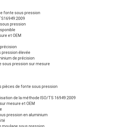
de fonte sous pression
/TS16949:2009
 sous pression
isponible
sure et OEM
précision
 pression élevée
minium de précision
 sous pression sur mesure
 pièces de fonte sous pression
ilisation de la méthode ISO/TS 16949:2009
 sur mesure et OEM
le
ous pression en aluminium
ité
e moulage sous pression