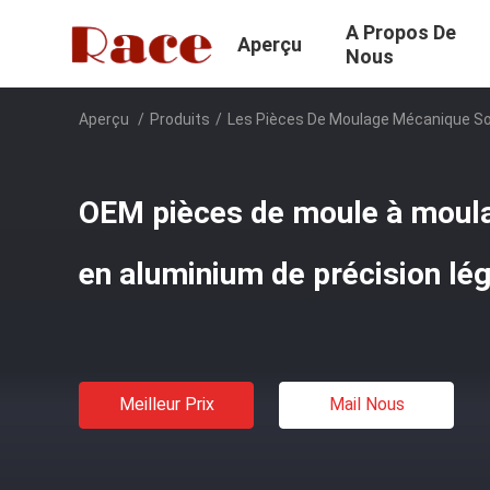
A Propos De
Aperçu
Nous
Aperçu
/
Produits
/
Les Pièces De Moulage Mécanique S
OEM pièces de moule à moula
en aluminium de précision lé
Meilleur Prix
Mail Nous