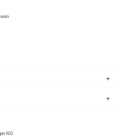
ssion
ger ISO