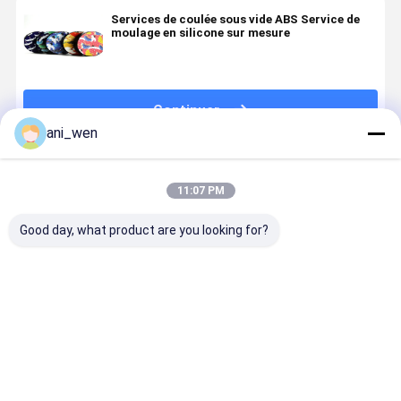
Services de coulée sous vide ABS Service de
moulage en silicone sur mesure
Continuer
ani_wen
Produits Recommandés
11:07 PM
Good day, what product are you looking for?
Services de
Parties
Parties en
Coulée de
coulée sous
automobiles
silicone en
moule à vi
vide
pour la coulée
plastique de
de surface
d'uréthane
sous vide de
coulée sous
Polissage /
brillant
moules en
vide
peinture
Meilleur prix
Meilleur prix
Meilleur prix
Meilleur p
Prototypage
silicone
d'uréthane
Coulée rap
de haute
uréthane
Surface du
de prototy
précision
film de soie
CNC