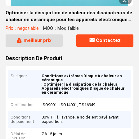
2
/
3
Optimiser la dissipation de chaleur des dissipateurs de
chaleur en céramique pour les appareils électroniques
dans des conditions extrêmes
Prix：negotiable
MOQ：Moq faible
meilleur prix
Contactez
Description De Produit
Surligner
Conditions extrêmes Disque à chaleur en
céramique
,
,
Optimiser la dissipation de la chaleur
Appareils électroniques Disque de chaleur
en céramique
Certification
ISO9001 , ISO14001, TS16949
Conditions
30% TT à l'avance,le solde est payé avant
de paiement
expédition.
Délai de
7 à 15 jours
livraison