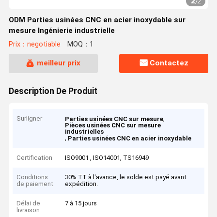
2
/
2
ODM Parties usinées CNC en acier inoxydable sur
mesure Ingénierie industrielle
Prix：negotiable
MOQ：1
meilleur prix
Contactez
Description De Produit
Surligner
,
Parties usinées CNC sur mesure
Pièces usinées CNC sur mesure
industrielles
,
Parties usinées CNC en acier inoxydable
Certification
ISO9001 , ISO14001, TS16949
Conditions
30% TT à l'avance, le solde est payé avant
de paiement
expédition.
Délai de
7 à 15 jours
livraison