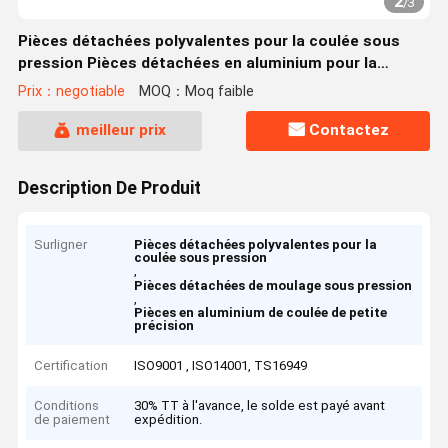
2
/
3
Pièces détachées polyvalentes pour la coulée sous
pression Pièces détachées en aluminium pour la
coulée de précision
Prix：negotiable
MOQ：Moq faible
meilleur prix
Contactez
Description De Produit
Surligner
Pièces détachées polyvalentes pour la
coulée sous pression
,
Pièces détachées de moulage sous pression
,
Pièces en aluminium de coulée de petite
précision
Certification
ISO9001 , ISO14001, TS16949
Conditions
30% TT à l'avance, le solde est payé avant
de paiement
expédition.