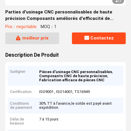
2
/
3
Parties d'usinage CNC personnalisables de haute
précision Composants améliorés d'efficacité de
fabrication
Prix：negotiable
MOQ：1
meilleur prix
Contactez
Description De Produit
Surligner
,
Pièces d'usinage CNC personnalisables
,
Composants CNC de haute précision
Fabrication efficace de pièces CNC
Certification
ISO9001 , ISO14001, TS16949
Conditions
30% TT à l'avance,le solde est payé avant
de paiement
expédition.
Délai de
7 à 15 jours
livraison